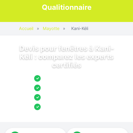
Qualitionnaire
Accueil
»
Mayotte
»
Kani-Kéli
Devis pour fenêtres à Kani-
Kéli : comparez les experts
certifiés
Jusqu’à 3 devis comparés
✓
Entreprises locales vérifiées
✓
Pose garantie
✓
Aides et primes incluses
✓